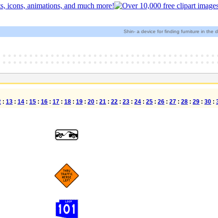
Shin- a device for finding furniture in the d
2
:
13
:
14
:
15
:
16
:
17
:
18
:
19
:
20
:
21
:
22
:
23
:
24
:
25
:
26
:
27
:
28
:
29
:
30
: