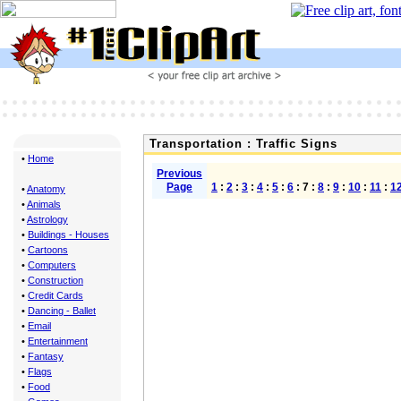
Transportation : Traffic Signs
•
Home
Previous
Page
1
:
2
:
3
:
4
:
5
:
6
: 7 :
8
:
9
:
10
:
11
:
1
•
Anatomy
•
Animals
•
Astrology
•
Buildings - Houses
•
Cartoons
•
Computers
•
Construction
•
Credit Cards
•
Dancing - Ballet
•
Email
•
Entertainment
•
Fantasy
•
Flags
•
Food