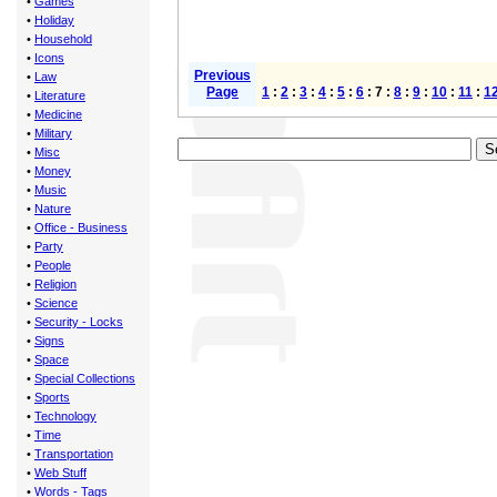
•
Games
•
Holiday
•
Household
•
Icons
Previous
•
Law
Page
1
:
2
:
3
:
4
:
5
:
6
: 7 :
8
:
9
:
10
:
11
:
1
•
Literature
•
Medicine
•
Military
•
Misc
•
Money
•
Music
•
Nature
•
Office - Business
•
Party
•
People
•
Religion
•
Science
•
Security - Locks
•
Signs
•
Space
•
Special Collections
•
Sports
•
Technology
•
Time
•
Transportation
•
Web Stuff
•
Words - Tags