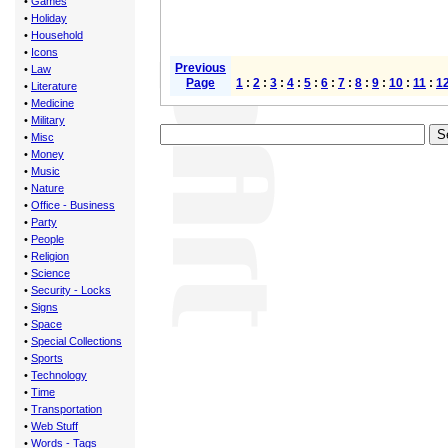
•
Games
•
Holiday
•
Household
•
Icons
Previous
•
Law
Page
1
:
2
:
3
:
4
:
5
:
6
:
7
:
8
:
9
:
10
:
11
:
1
•
Literature
•
Medicine
•
Military
•
Misc
•
Money
•
Music
•
Nature
•
Office - Business
•
Party
•
People
•
Religion
•
Science
•
Security - Locks
•
Signs
•
Space
•
Special Collections
•
Sports
•
Technology
•
Time
•
Transportation
•
Web Stuff
•
Words - Tags