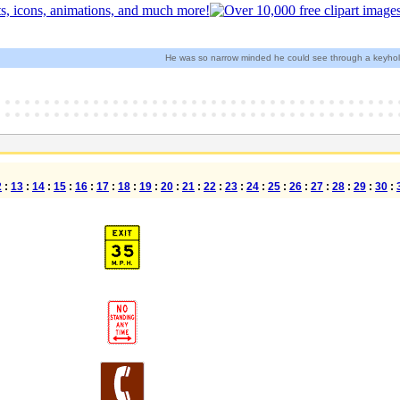
He was so narrow minded he could see through a keyhole
2
:
13
:
14
:
15
:
16
:
17
:
18
:
19
:
20
:
21
:
22
:
23
:
24
:
25
:
26
:
27
:
28
:
29
:
30
: