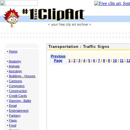
Transportation : Traffic Signs
•
Home
Previous
Page
1
:
2
:
3
:
4
:
5
:
6
:
7
:
8
:
9
:
10
:
11
:
1
•
Anatomy
•
Animals
•
Astrology
•
Buildings - Houses
•
Cartoons
•
Computers
•
Construction
•
Credit Cards
•
Dancing - Ballet
•
Email
•
Entertainment
•
Fantasy
•
Flags
•
Food