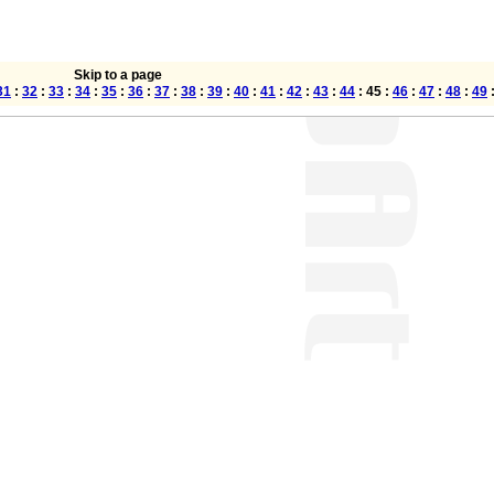
Skip to a page
31
:
32
:
33
:
34
:
35
:
36
:
37
:
38
:
39
:
40
:
41
:
42
:
43
:
44
: 45 :
46
:
47
:
48
:
49