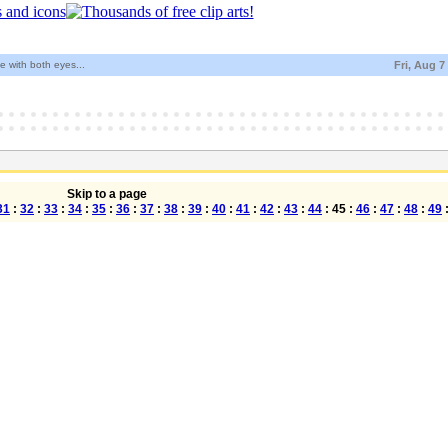
 with both eyes...
Fri, Aug 7
Skip to a page
31
:
32
:
33
:
34
:
35
:
36
:
37
:
38
:
39
:
40
:
41
:
42
:
43
:
44
: 45 :
46
:
47
:
48
:
49